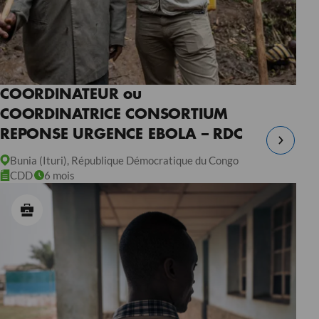
COORDINATEUR ou
COORDINATRICE CONSORTIUM
REPONSE URGENCE EBOLA – RDC
Bunia (Ituri), République Démocratique du Congo
CDD
6 mois