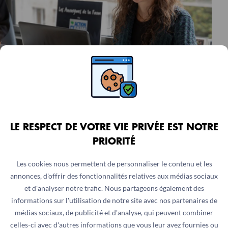
ASSISTANTE OU ASSISTANT IA
LE RESPECT DE VOTRE VIE PRIVÉE EST NOTRE
SANTÉ MENTALE ET SOUTIEN
PRIORITÉ
PSYCHOSOCIAL (SMSP)
Les cookies nous permettent de personnaliser le contenu et les
Ile-de-France, France
annonces, d'offrir des fonctionnalités relatives aux médias sociaux
Stage
3.5 mois
et d'analyser notre trafic. Nous partageons également des
informations sur l'utilisation de notre site avec nos partenaires de
médias sociaux, de publicité et d'analyse, qui peuvent combiner
celles-ci avec d'autres informations que vous leur avez fournies ou