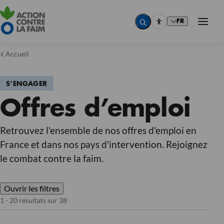
FR
Accueil
S’ENGAGER
Pays
Offres d’emploi
Pays
Pays
Pays
Métier
Retrouvez l'ensemble de nos offres d'emploi en
Métier
France et dans nos pays d'intervention. Rejoignez
Métier
Métier
le combat contre la faim.
Type de contrat
Type de contrat
Type de contrat
Type de contrat
Ouvrir les filtres
Réinitialiser
1 - 20 résultats sur 38