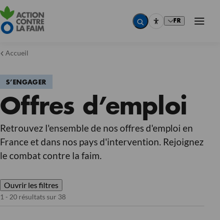
FR
Accueil
S’ENGAGER
Pays
Offres d’emploi
Pays
Pays
Pays
Métier
Retrouvez l'ensemble de nos offres d'emploi en
Métier
France et dans nos pays d'intervention. Rejoignez
Métier
Métier
le combat contre la faim.
Type de contrat
Type de contrat
Type de contrat
Type de contrat
Ouvrir les filtres
Réinitialiser
1 - 20 résultats sur 38