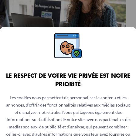
ASSISTANTE OU ASSISTANT IA
LE RESPECT DE VOTRE VIE PRIVÉE EST NOTRE
SANTÉ MENTALE ET SOUTIEN
PRIORITÉ
PSYCHOSOCIAL (SMSP)
Les cookies nous permettent de personnaliser le contenu et les
Ile-de-France, France
annonces, d'offrir des fonctionnalités relatives aux médias sociaux
Stage
3.5 mois
et d'analyser notre trafic. Nous partageons également des
informations sur l'utilisation de notre site avec nos partenaires de
médias sociaux, de publicité et d'analyse, qui peuvent combiner
celles-ci avec d'autres informations que vous leur avez fournies ou