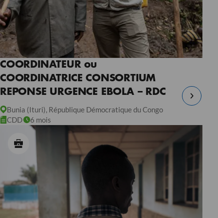
COORDINATEUR ou
COORDINATRICE CONSORTIUM
REPONSE URGENCE EBOLA – RDC
Bunia (Ituri), République Démocratique du Congo
CDD
6 mois